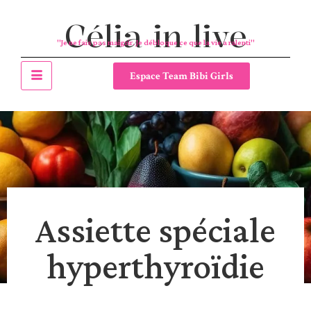
Célia in live
"Je ne fais pas maigrir. Je débloque ce que la vie a ralenti"
Espace Team Bibi Girls
Assiette spéciale
hyperthyroïdie